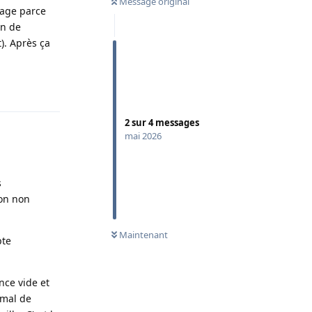
Message original
mage parce
in de
). Après ça
Répondre
2
sur
4
messages
mai 2026
s
ion non
Maintenant
pte
nce vide et
 mal de