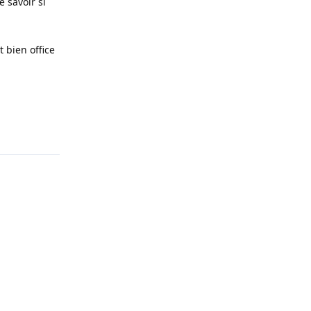
e savoir si
t bien office
Répondre