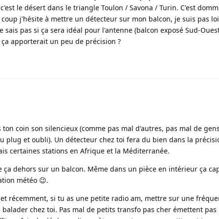
 c'est le désert dans le triangle Toulon / Savona / Turin. C'est dom
 coup j'hésite à mettre un détecteur sur mon balcon, je suis pas lo
je sais pas si ça sera idéal pour l'antenne (balcon exposé Sud-Ouest
s ça apporterait un peu de précision ?
s ton coin son silencieux (comme pas mal d'autres, pas mal de gen
plug et oubli). Un détecteur chez toi fera du bien dans la précis
ais certaines stations en Afrique et la Méditerranée.
re ça dehors sur un balcon. Même dans un pièce en intérieur ça ca
ation météo 😉.
t récemment, si tu as une petite radio am, mettre sur une fréque
se balader chez toi. Pas mal de petits transfo pas cher émettent pas