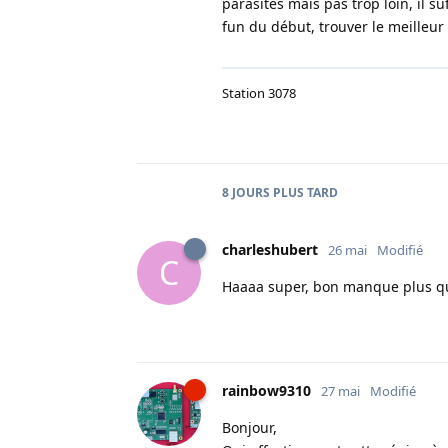
parasites mais pas trop loin, il su
fun du début, trouver le meilleur 
Station 3078
8 JOURS
PLUS TARD
charleshubert
26 mai
Modifié
C
Haaaa super, bon manque plus qu'à
rainbow9310
27 mai
Modifié
Bonjour,