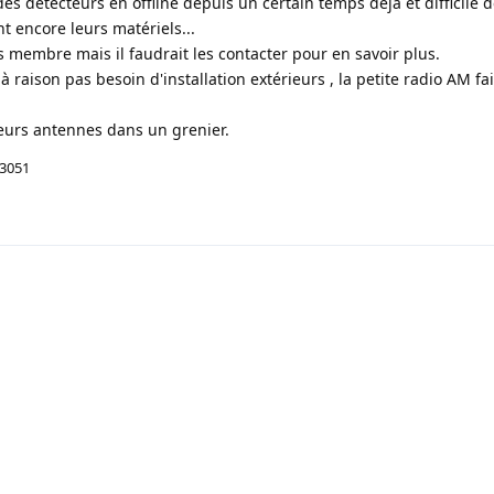
es détecteurs en offline depuis un certain temps déjà et difficile d
t encore leurs matériels...
is membre mais il faudrait les contacter pour en savoir plus.
à raison pas besoin d'installation extérieurs , la petite radio AM fai
leurs antennes dans un grenier.
 3051